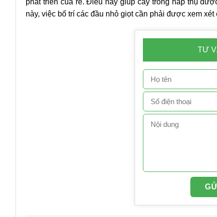
phát triển của rễ. Điều này giúp cây trồng hấp thụ đ
này, việc bố trí các đầu nhỏ giọt cần phải được xem xét 
TƯ V