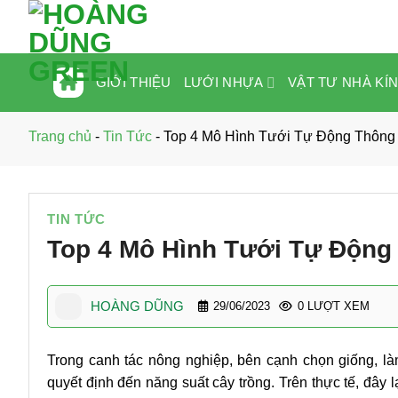
Bỏ
qua
nội
dung
LƯỚI NHỰA
VẬT TƯ NHÀ KÍ
GIỚI THIỆU
Trang chủ
-
Tin Tức
-
Top 4 Mô Hình Tưới Tự Động Thông
TIN TỨC
Top 4 Mô Hình Tưới Tự Động
HOÀNG DŨNG
29/06/2023
0 LƯỢT XEM
Trong canh tác nông nghiệp, bên cạnh chọn giống, là
quyết định đến năng suất cây trồng. Trên thực tế, đây l