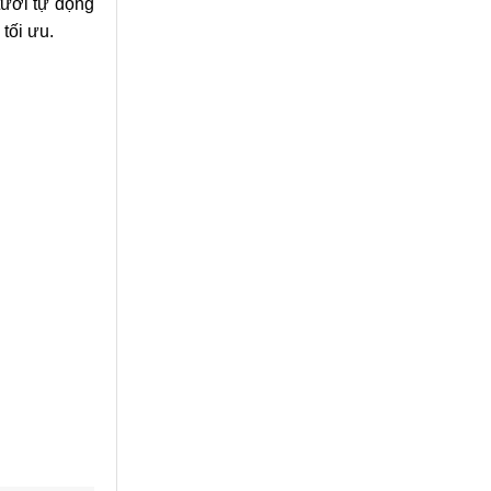
tưới tự động
tối ưu.