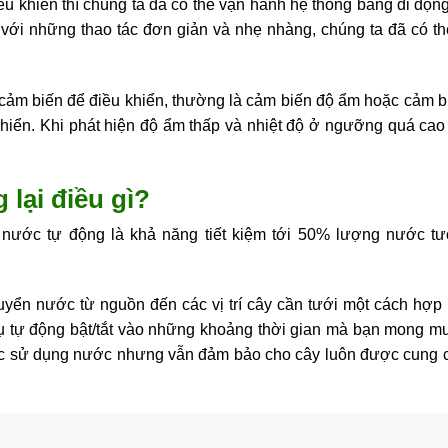
u khiển thì chúng ta đã có thể vận hành hệ thống bằng di độn
 với những thao tác đơn giản và nhẹ nhàng, chúng ta đã có t
cảm biến để điều khiển, thường là cảm biến độ ẩm hoặc cảm bi
khiển. Khi phát hiện độ ẩm thấp và nhiệt độ ở ngưỡng quá cao 
lại điều gì?
 nước tự động là khả năng tiết kiệm tới 50% lượng nước tư
yển nước từ nguồn đến các vị trí cây cần tưới một cách hợp 
vụ tự động bật/tắt vào những khoảng thời gian mà bạn mong m
iệc sử dụng nước nhưng vẫn đảm bảo cho cây luôn được cung