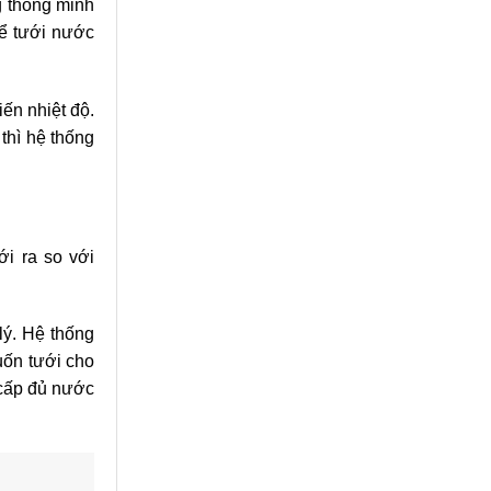
g thông minh
hể tưới nước
ến nhiệt độ.
thì hệ thống
ới ra so với
lý. Hệ thống
uốn tưới cho
 cấp đủ nước