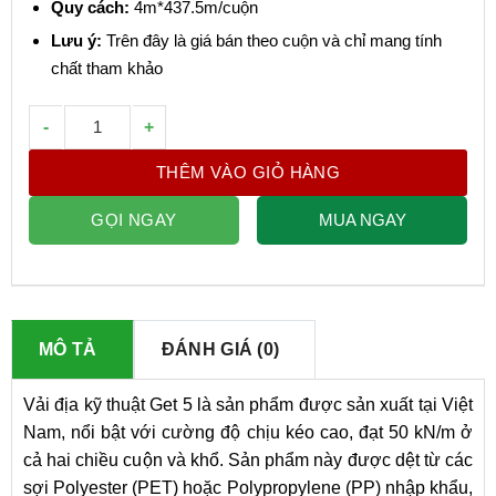
Quy cách:
4m*437.5m/cuộn
Lưu ý:
Trên đây là giá bán theo cuộn và chỉ mang tính
chất tham khảo
Vải địa kỹ thuật get 5 số lượng
THÊM VÀO GIỎ HÀNG
GỌI NGAY
MUA NGAY
MÔ TẢ
ĐÁNH GIÁ (0)
Vải địa kỹ thuật Get 5 là sản phẩm được sản xuất tại Việt
Nam, nổi bật với cường độ chịu kéo cao, đạt 50 kN/m ở
cả hai chiều cuộn và khổ. Sản phẩm này được dệt từ các
sợi Polyester (PET) hoặc Polypropylene (PP) nhập khẩu,