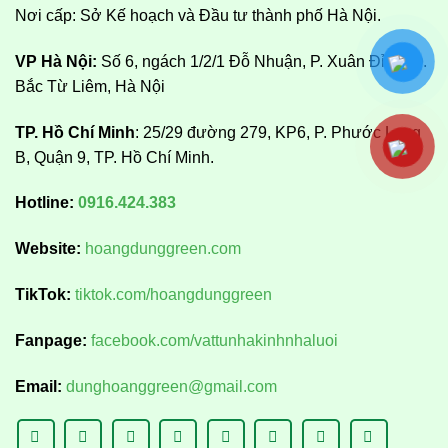
Nơi cấp: Sở Kế hoạch và Đầu tư thành phố Hà Nội.
VP Hà Nội:
Số 6, ngách 1/2/1 Đỗ Nhuận, P. Xuân Đỉnh, Q.
Bắc Từ Liêm, Hà Nội
TP. Hồ Chí Minh
: 25/29 đường 279, KP6, P. Phước Long
B, Quận 9, TP. Hồ Chí Minh.
Hotline:
0916.424.383
Website:
hoangdunggreen.com
TikTok:
tiktok.com/hoangdunggreen
Fanpage:
facebook.com/vattunhakinhnhaluoi
Email:
dunghoanggreen@gmail.com