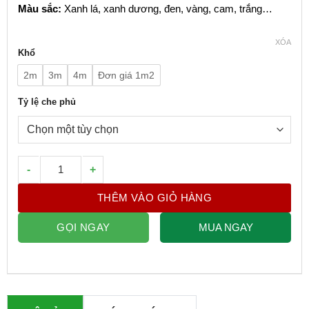
Màu sắc:
Xanh lá, xanh dương, đen, vàng, cam, trắng…
XÓA
Khổ
2m
3m
4m
Đơn giá 1m2
Tỷ lệ che phủ
Lưới Che Nắng Đa Sắc số lượng
THÊM VÀO GIỎ HÀNG
GỌI NGAY
MUA NGAY