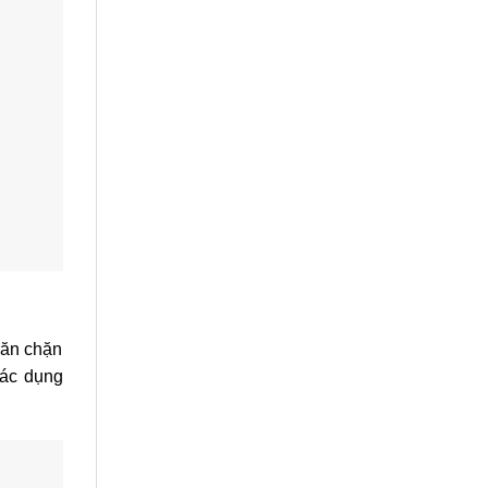
găn chặn
tác dụng