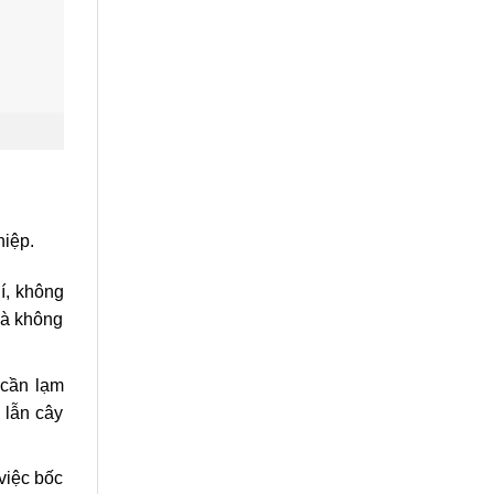
hiệp.
í, không
và không
cần lạm
 lẫn cây
việc bốc