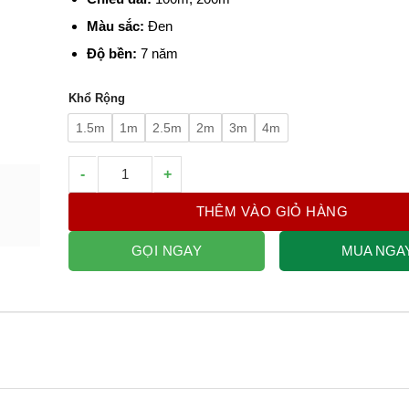
Màu sắc:
Đen
Độ bền:
7 năm
Khổ Rộng
1.5m
1m
2.5m
2m
3m
4m
Bạt chống cỏ 90gr số lượng
THÊM VÀO GIỎ HÀNG
GỌI NGAY
MUA NGA