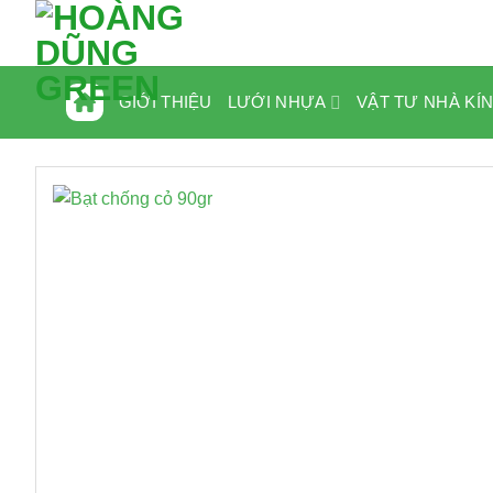
Bỏ
qua
nội
dung
LƯỚI NHỰA
VẬT TƯ NHÀ KÍ
GIỚI THIỆU