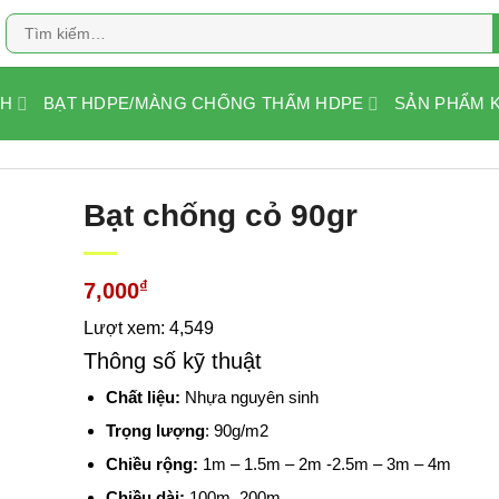
Tìm
kiếm:
NH
BẠT HDPE/MÀNG CHỐNG THẤM HDPE
SẢN PHẨM 
Bạt chống cỏ 90gr
₫
7,000
Lượt xem: 4,549
Thông số kỹ thuật
Chất liệu:
Nhựa nguyên sinh
Trọng lượng
: 90g/m2
Chiều rộng:
1m – 1.5m – 2m -2.5m – 3m – 4m
Chiều dài:
100m, 200m