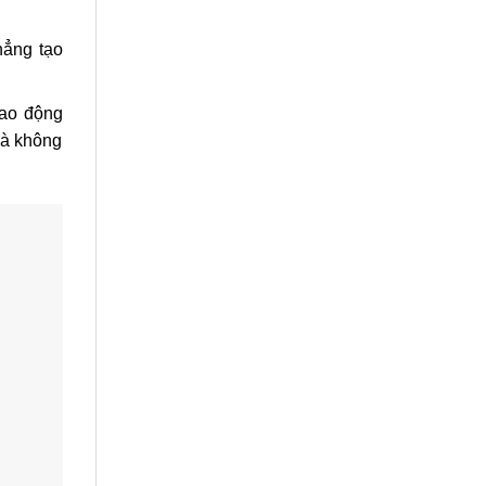
hẳng tạo
lao động
mà không