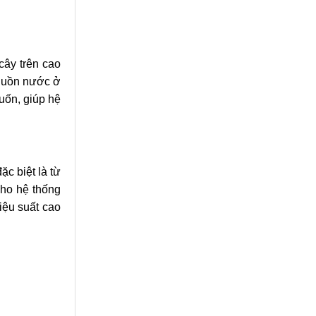
cây trên cao
nguồn nước ở
uốn, giúp hệ
c biệt là từ
cho hệ thống
iệu suất cao