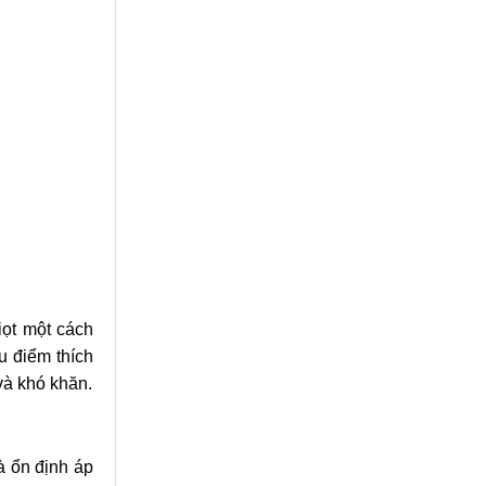
ọt một cách
u điểm thích
và khó khăn.
à ổn định áp