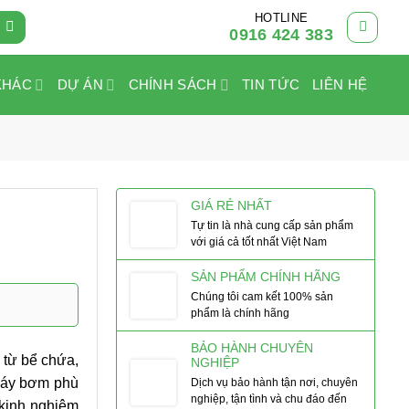
HOTLINE
0916 424 383
KHÁC
DỰ ÁN
CHÍNH SÁCH
TIN TỨC
LIÊN HỆ
GIÁ RẺ NHẤT
Tự tin là nhà cung cấp sản phẩm
với giá cả tốt nhất Việt Nam
SẢN PHẨM CHÍNH HÃNG
Chúng tôi cam kết 100% sản
phẩm là chính hãng
BẢO HÀNH CHUYÊN
 từ bể chứa,
NGHIỆP
 máy bơm phù
Dịch vụ bảo hành tận nơi, chuyên
nghiệp, tận tình và chu đáo đến
kinh nghiệm