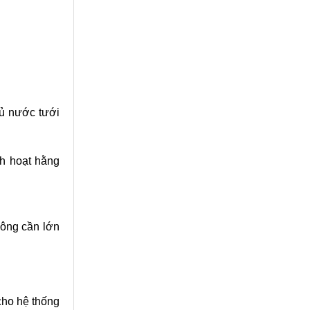
đủ nước tưới
nh hoạt hằng
hông cần lớn
cho hệ thống