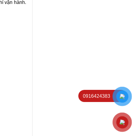
hí vận hành.
0916424383