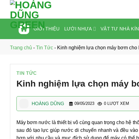
Bỏ
qua
nội
dung
LƯỚI NHỰA
VẬT TƯ NHÀ KÍ
GIỚI THIỆU
Trang chủ
-
Tin Tức
-
Kinh nghiệm lựa chọn máy bơm cho h
TIN TỨC
Kinh nghiệm lựa chọn máy bơ
HOÀNG DŨNG
09/05/2023
0 LƯỢT XEM
Máy bơm nước là thiết bị vô cùng quan trọng cho hệ thố
sau đó tạo lực giúp nước di chuyển nhanh và đều vào
hợp với nhu cầu và mục đích sử dụng để máy có thể ho