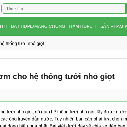
Tìm
kiếm:
NH
BẠT HDPE/MÀNG CHỐNG THẤM HDPE
SẢN PHẨM 
ệ thống tưới nhỏ giọt
m cho hệ thống tưới nhỏ giọt
ng tưới nhỏ giọt, nó giúp hệ thống tưới nhỏ giọt lấy được nước
 các ống truyền dẫn nước. Tuy nhiên bạn cần phải lựa chọn
ạt động hiệu quả nhất. Bài viết dưới đây sẽ chia sẻ đến bạn