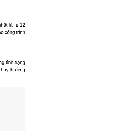
nhất là ≥ 12
ho công trình
ng tình trạng
g hay thường