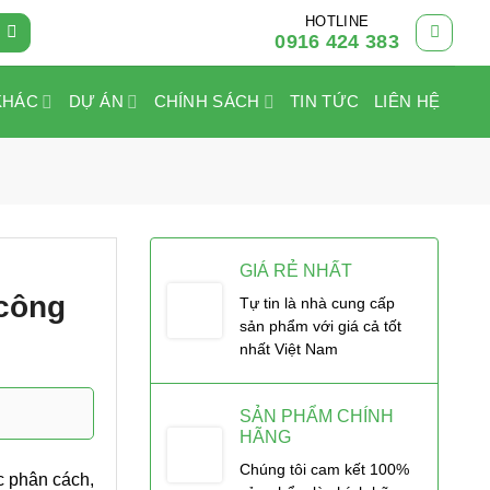
HOTLINE
0916 424 383
KHÁC
DỰ ÁN
CHÍNH SÁCH
TIN TỨC
LIÊN HỆ
GIÁ RẺ NHẤT
 công
Tự tin là nhà cung cấp
sản phẩm với giá cả tốt
nhất Việt Nam
SẢN PHẨM CHÍNH
HÃNG
Chúng tôi cam kết 100%
ớc phân cách,