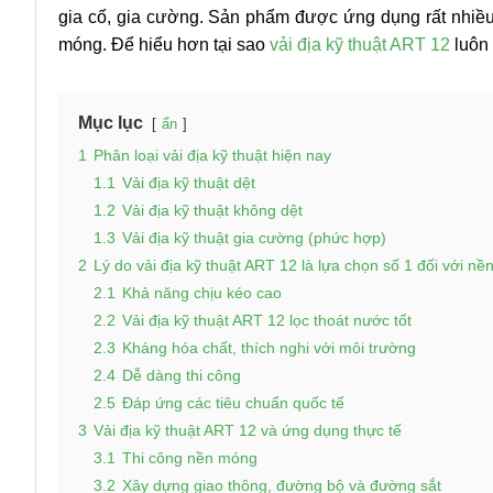
gia cố, gia cường. Sản phẩm được ứng dụng rất nhiều t
móng. Để hiểu hơn tại sao
vải địa kỹ thuật ART 12
luôn 
Mục lục
ẩn
1
Phân loại vải địa kỹ thuật hiện nay
1.1
Vải địa kỹ thuật dệt
1.2
Vải địa kỹ thuật không dệt
1.3
Vải địa kỹ thuật gia cường (phức hợp)
2
Lý do vải địa kỹ thuật ART 12 là lựa chọn số 1 đối với n
2.1
Khả năng chịu kéo cao
2.2
Vải địa kỹ thuật ART 12 lọc thoát nước tốt
2.3
Kháng hóa chất, thích nghi với môi trường
2.4
Dễ dàng thi công
2.5
Đáp ứng các tiêu chuẩn quốc tế
3
Vải địa kỹ thuật ART 12 và ứng dụng thực tế
3.1
Thi công nền móng
3.2
Xây dựng giao thông, đường bộ và đường sắt