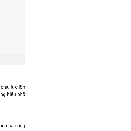
chịu lực lên
ơng hiệu phổ
thọ của công