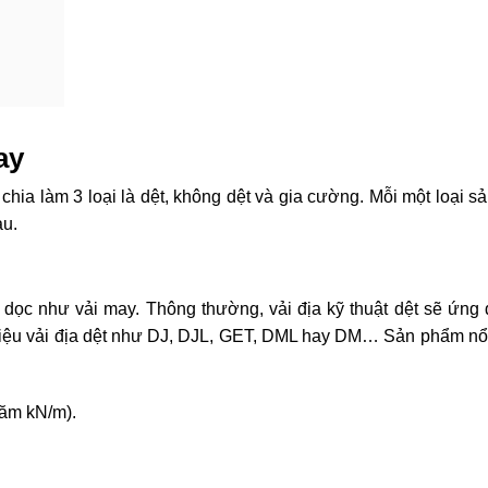
ay
 chia làm 3 loại là dệt, không dệt và gia cường. Mỗi một loại 
au.
ng dọc như vải may. Thông thường, vải địa kỹ thuật dệt sẽ ứng 
hiệu vải địa dệt như DJ, DJL, GET, DML hay DM… Sản phẩm nổi
răm kN/m).