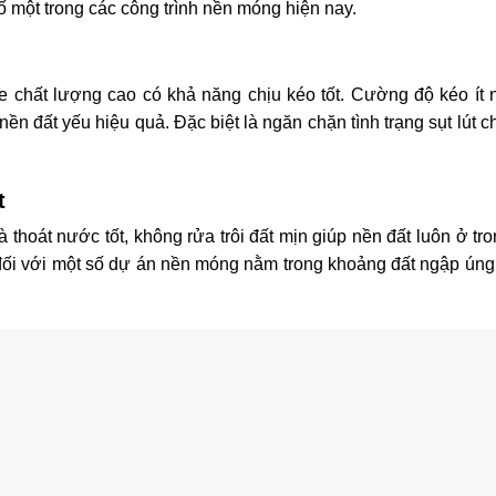
ố một trong các công trình nền móng hiện nay.
e chất lượng cao có khả năng chịu kéo tốt. Cường độ kéo ít 
ền đất yếu hiệu quả. Đặc biệt là ngăn chặn tình trạng sụt lút c
t
 thoát nước tốt, không rửa trôi đất mịn giúp nền đất luôn ở tro
g đối với một số dự án nền móng nằm trong khoảng đất ngập ún