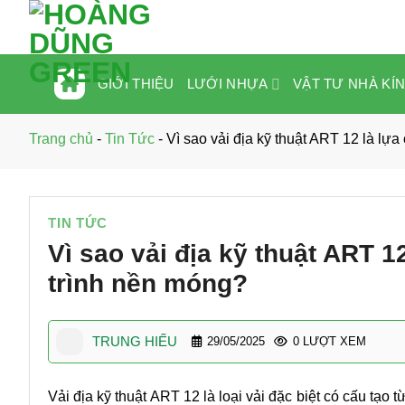
Bỏ
qua
nội
dung
LƯỚI NHỰA
VẬT TƯ NHÀ KÍ
GIỚI THIỆU
Trang chủ
-
Tin Tức
-
Vì sao vải địa kỹ thuật ART 12 là lự
TIN TỨC
Vì sao vải địa kỹ thuật ART 
trình nền móng?
TRUNG HIẾU
29/05/2025
0 LƯỢT XEM
Vải địa kỹ thuật ART 12 là loại vải đặc biệt có cấu tạo