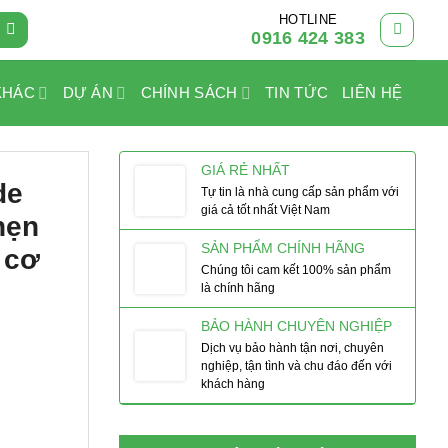
HOTLINE
0916 424 383
KHÁC
DỰ ÁN
CHÍNH SÁCH
TIN TỨC
LIÊN HỆ
GIÁ RẺ NHẤT
de
Tự tin là nhà cung cấp sản phẩm với
giá cả tốt nhất Việt Nam
hẹn
SẢN PHẨM CHÍNH HÃNG
 cơ
Chúng tôi cam kết 100% sản phẩm
là chính hãng
BẢO HÀNH CHUYÊN NGHIỆP
Dịch vụ bảo hành tận nơi, chuyên
nghiệp, tận tình và chu đáo đến với
khách hàng