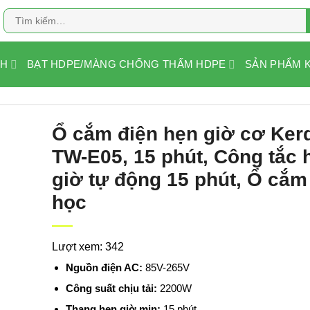
Tìm
kiếm:
NH
BẠT HDPE/MÀNG CHỐNG THẤM HDPE
SẢN PHẨM 
Ổ cắm điện hẹn giờ cơ Ker
TW-E05, 15 phút, Công tắc 
giờ tự động 15 phút, Ổ cắm
học
Lượt xem: 342
Nguồn điện AC:
85V-265V
Công suất chịu tải:
2200W
Thang hẹn giờ min:
15 phút