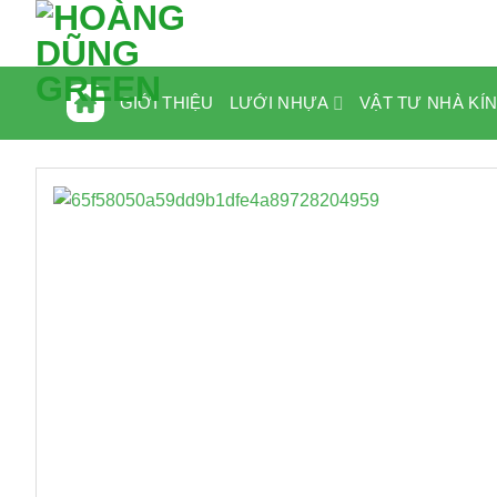
Bỏ
qua
nội
dung
LƯỚI NHỰA
VẬT TƯ NHÀ KÍ
GIỚI THIỆU