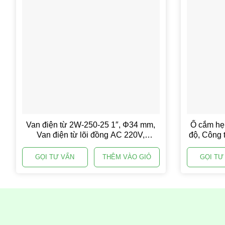
Van điện từ 2W-250-25 1″, Φ34 mm,
Ổ cắm hẹn
Van điện từ lõi đồng AC 220V,
độ, Công 
Solenoid valve
GỌI TƯ VẤN
THÊM VÀO GIỎ
GỌI TƯ