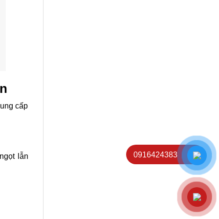
en
cung cấp
0916424383
ngọt lẫn