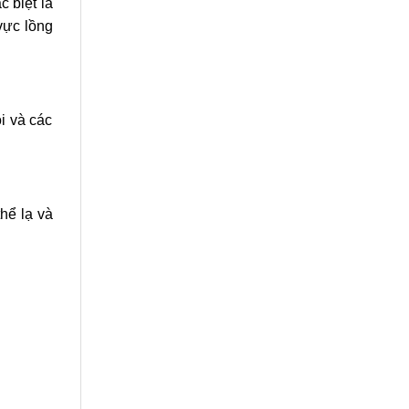
 biệt là
vực lồng
i và các
hể lạ và