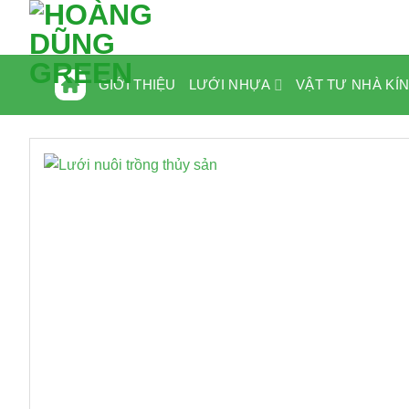
Bỏ
qua
nội
dung
LƯỚI NHỰA
VẬT TƯ NHÀ KÍ
GIỚI THIỆU