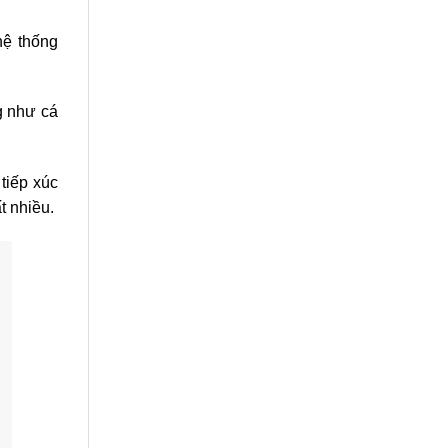
hệ thống
g như cá
tiếp xúc
t nhiều.