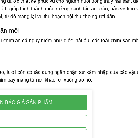
 được thiết kế phục vụ cho ngành nuôi trồng thủy hải sản, đặc
 ích giúp hình thành môi trường canh tác an toàn, bảo vệ khu 
i, từ đó mang lại vụ thu hoạch bội thu cho người dân.
săn mồi
i chim ăn cá nguy hiểm như diệc, hải âu, các loài chim săn mồ
o, lưới còn có tác dụng ngăn chặn sự xâm nhập của các vật t
him bay mang từ nơi khác rơi xuống ao hồ.
N BÁO GIÁ SẢN PHẨM