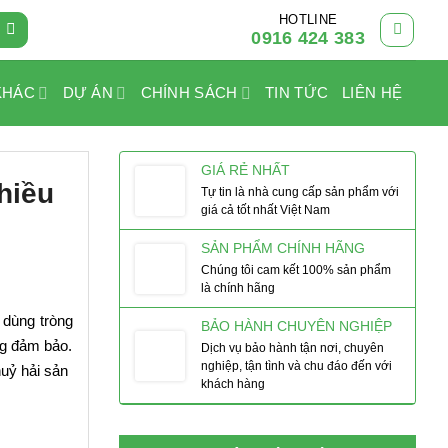
HOTLINE
0916 424 383
KHÁC
DỰ ÁN
CHÍNH SÁCH
TIN TỨC
LIÊN HỆ
GIÁ RẺ NHẤT
hiều
Tự tin là nhà cung cấp sản phẩm với
giá cả tốt nhất Việt Nam
SẢN PHẨM CHÍNH HÃNG
Chúng tôi cam kết 100% sản phẩm
là chính hãng
 dùng tròng
BẢO HÀNH CHUYÊN NGHIỆP
ợng đảm bảo.
Dịch vụ bảo hành tận nơi, chuyên
nghiệp, tận tình và chu đáo đến với
huỷ hải sản
khách hàng