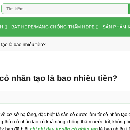
Tìm
kiếm:
NH
BẠT HDPE/MÀNG CHỐNG THẤM HDPE
SẢN PHẨM 
 tạo là bao nhiêu tiền?
 cỏ nhân tạo là bao nhiêu tiền?
về cơ sở hạ tầng, đặc biệt là sân cỏ được làm từ cỏ nhân tạo 
ồng thời cỏ nhân tạo có khả năng chống thấm nước tốt, không 
ậy bạn đã biết
chi phí đầu tư sân cỏ nhân tạo
là bao nhiêu t