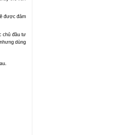
 sẽ được đảm
c chủ đầu tư
n nhưng dùng
hau.