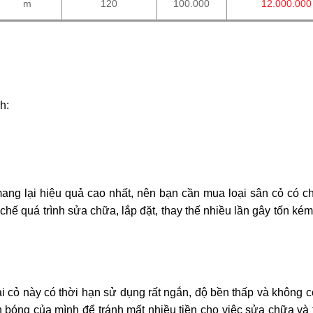
m
120
100.000
12.000.000
h:
ang lại hiệu quả cao nhất, nên bạn cần mua loại sân cỏ có ch
chế quá trình sửa chữa, lắp đặt, thay thế nhiều lần gây tốn kém
i cỏ này có thời hạn sử dụng rất ngắn, độ bền thấp và không 
 bóng của mình để tránh mất nhiều tiền cho việc sửa chữa và t