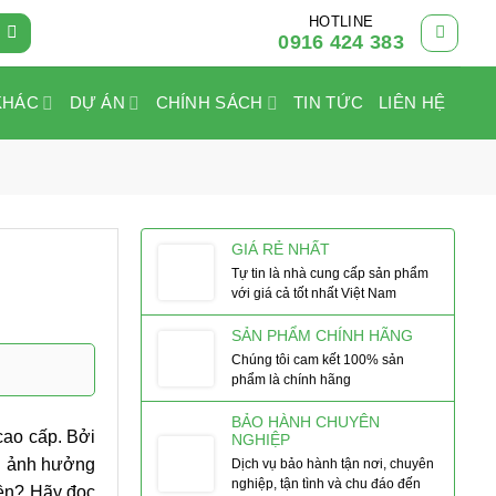
HOTLINE
0916 424 383
KHÁC
DỰ ÁN
CHÍNH SÁCH
TIN TỨC
LIÊN HỆ
GIÁ RẺ NHẤT
Tự tin là nhà cung cấp sản phẩm
với giá cả tốt nhất Việt Nam
SẢN PHẨM CHÍNH HÃNG
Chúng tôi cam kết 100% sản
phẩm là chính hãng
BẢO HÀNH CHUYÊN
cao cấp. Bởi
NGHIỆP
bị ảnh hưởng
Dịch vụ bảo hành tận nơi, chuyên
nghiệp, tận tình và chu đáo đến
iền? Hãy đọc