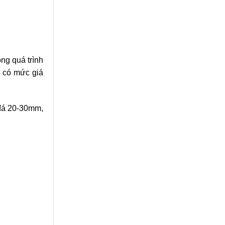
ong quá trình
í có mức giá
 đá 20-30mm,