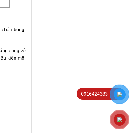
i chắn bóng,
sáng cũng vô
iều kiện môi
0916424383