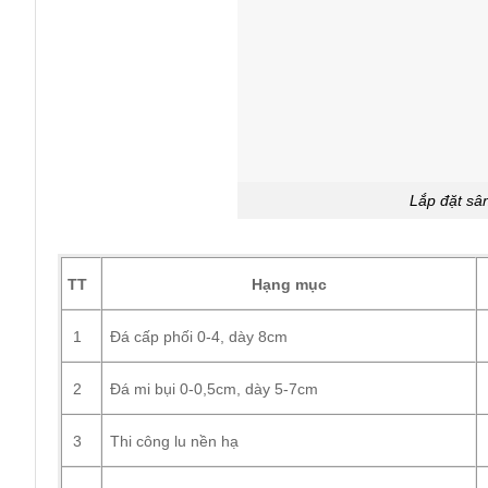
Lắp đặt sân
TT
Hạng mục
1
Đá cấp phối 0-4, dày 8cm
2
Đá mi bụi 0-0,5cm, dày 5-7cm
3
Thi công lu nền hạ