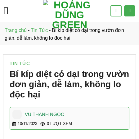
Bỏ
qua
nội
dung
Trang chủ
-
Tin Tức
-
Bí kíp diệt cỏ dại trong vườn đơn
giản, dễ làm, không lo độc hại
TIN TỨC
Bí kíp diệt cỏ dại trong vườn
đơn giản, dễ làm, không lo
độc hại
VŨ THANH NGỌC
10/11/2023
0 LƯỢT XEM