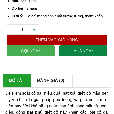
Màu sắc:
Đen
Độ bền:
7 năm
Lưu ý:
Giá chỉ mang tính chất tượng trưng, tham khảo
Bạt Trải Diệt Cỏ Đài Loan số lượng
THÊM VÀO GIỎ HÀNG
GỌI NGAY
MUA NGAY
MÔ TẢ
ĐÁNH GIÁ (0)
Để kiểm soát cỏ dại hiệu quả,
bạt trải diệt cỏ
màu đen
tuyền chính là giải pháp phủ luống và phủ nền tối ưu
hiện nay. Với khả năng ngăn cản ánh sáng mặt trời toàn
diện, dòng
bạt phủ diệt cỏ
này khiến các loại cỏ dại