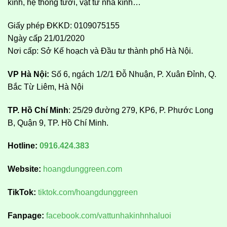
kính, hệ thống tưới, vật tư nhà kính…
Giấy phép ĐKKD: 0109075155
Ngày cấp 21/01/2020
Nơi cấp: Sở Kế hoạch và Đầu tư thành phố Hà Nội.
VP Hà Nội:
Số 6, ngách 1/2/1 Đỗ Nhuận, P. Xuân Đỉnh, Q.
Bắc Từ Liêm, Hà Nội
TP. Hồ Chí Minh
: 25/29 đường 279, KP6, P. Phước Long
B, Quận 9, TP. Hồ Chí Minh.
Hotline:
0916.424.383
Website:
hoangdunggreen.com
TikTok:
tiktok.com/hoangdunggreen
Fanpage:
facebook.com/vattunhakinhnhaluoi