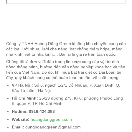
Công ty TNHH Hoàng Dũng Green là tổng kho chuyên cung cấp
các loại lưới nhựa, lưới che nắng, bạt chống thấm hdpe, màng
nhà kính, vật tư nhà kính,… Bán sỉ lẻ giá rẻ trên toàn quốc.
Chúng tôi là đơn vị đi đầu trong lĩnh vực cung cấp vật tư nhà
nông thông minh, hướng đến nền nông nghiệp khoa học và tiên
tiến của Việt Nam. Do đó, khi mua bạt trải diệt cỏ Đài Loan tại
đây, quý khách hàng có thể hoàn toàn an tâm về chất lượng.
VP Hà Nội:
Số 6, ngách 1/2/1 Đỗ Nhuận, P. Xuân Đỉnh, Q.
Bắc Từ Liêm, Hà Nội
Hồ Chí Minh:
25/29 đường 279, KP6, phường Phước Long
B, quận 9, TP. Hồ Chí Minh.
Hotline:
0916.424.383
Website:
hoangdunggreen.com
Email:
dunghoanggreen@gmail.com