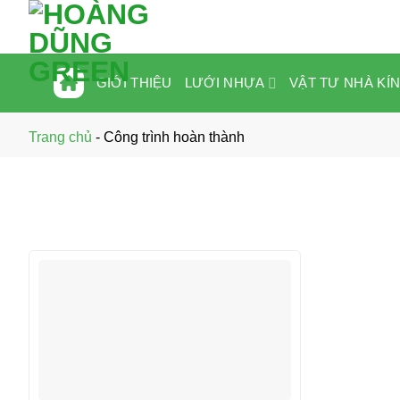
Bỏ
qua
nội
dung
LƯỚI NHỰA
VẬT TƯ NHÀ KÍ
GIỚI THIỆU
Trang chủ
-
Công trình hoàn thành